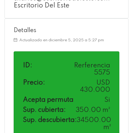
Escritorio Del Este
Detalles
Actualizado en diciembre 5, 2025 a 5:27 pm
ID:
Rerferencia
5575
Precio:
USD
430.000
Acepta permuta
Si
Sup. cubierta:
350.00 m²
Sup. descubierta:
34500.00
m²