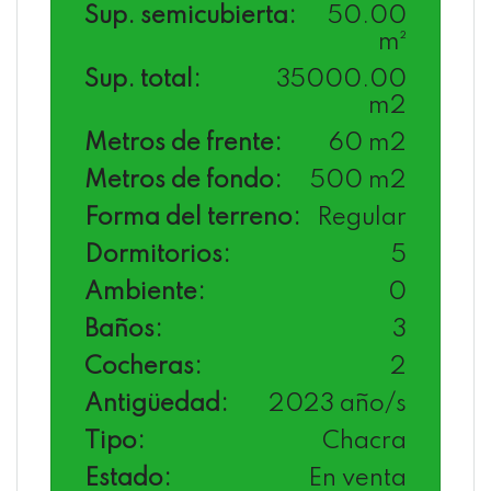
Sup. semicubierta:
50.00
m²
Sup. total:
35000.00
m2
Metros de frente:
60 m2
Metros de fondo:
500 m2
Forma del terreno:
Regular
Dormitorios:
5
Ambiente:
0
Baños:
3
Cocheras:
2
Antigüedad:
2023 año/s
Tipo:
Chacra
Estado:
En venta