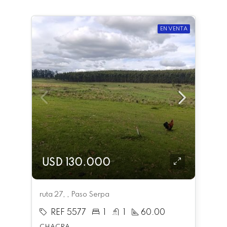
EN VENTA
USD 130.000
ruta 27, , Paso Serpa
REF 5577
1
1
60.00
CHACRA