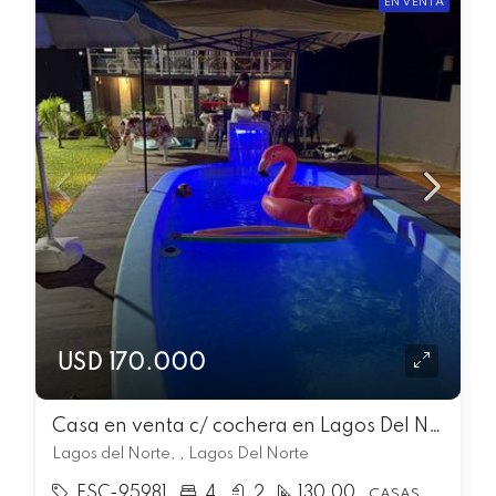
EN VENTA
USD 170.000
Casa en venta c/ cochera en Lagos Del Norte
Lagos del Norte, , Lagos Del Norte
ESC-95981
4
2
130.00
CASAS