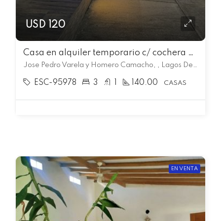
USD 120
Casa en alquiler temporario c/ cochera en Lagos Del Norte
Jose Pedro Varela y Homero Camacho, , Lagos Del Norte
ESC-95978
3
1
140.00
CASAS
EN VENTA