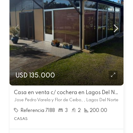
USD 135.000
Casa en venta c/ cochera en Lagos Del Norte
Jose Pedro Varela y Flor de Ceibo, , Lagos Del Norte
Referencia 7188
3
2
200.00
CASAS