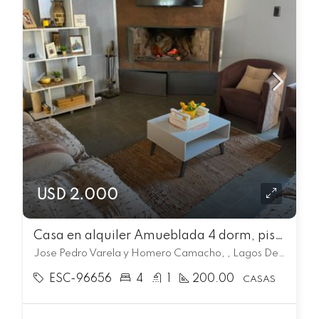
USD 2.000
Casa en alquiler Amueblada 4 dorm, piscina cocheras en Lagos Del Norte
Jose Pedro Varela y Homero Camacho, , Lagos Del Norte
ESC-96656
4
1
200.00
CASAS