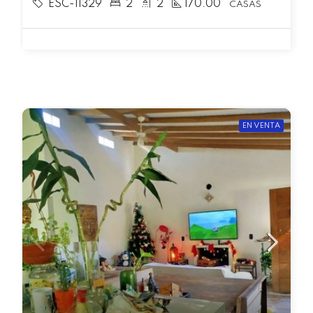
ESC-11329
2
2
170.00
CASAS
EN VENTA