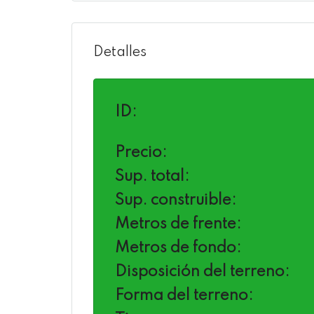
Detalles
ID:
Precio:
Sup. total:
Sup. construible:
Metros de frente:
Metros de fondo:
Disposición del terreno:
Forma del terreno: