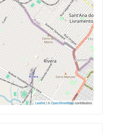
Leaflet
| ©
OpenStreetMap
contributors