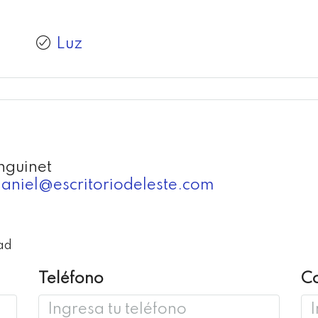
Luz
nguinet
aniel@escritoriodeleste.com
ad
Teléfono
Co