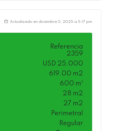
Actualizado en diciembre 5, 2025 a 5:17 pm
Referencia
2359
USD 25.000
619.00 m2
600 m²
28 m2
27 m2
Perimetral
Regular