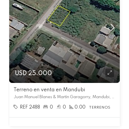
USD 25.000
Terreno en venta en Mandubi
Juan Manuel Blanes & Martín Garagorry, Mandubi, Rivera
REF 2488
0
0
0.00
TERRENOS