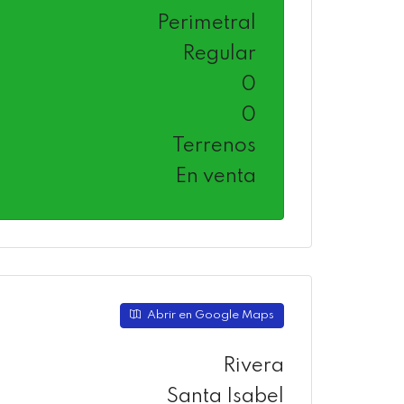
Perimetral
Regular
0
0
Terrenos
En venta
Abrir en Google Maps
Rivera
Santa Isabel