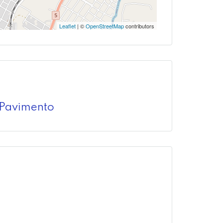
Leaflet
| ©
OpenStreetMap
contributors
Pavimento