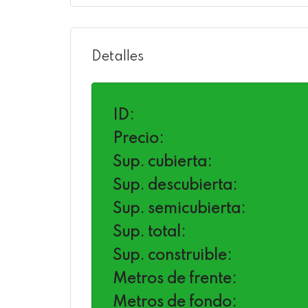
Detalles
ID:
Precio:
Sup. cubierta:
Sup. descubierta:
Sup. semicubierta:
Sup. total:
Sup. construible:
Metros de frente:
Metros de fondo: