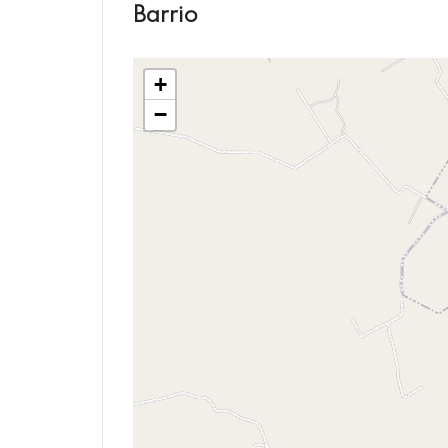
Barrio
+
−