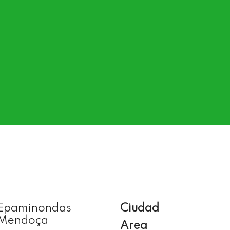
Epaminondas
Ciudad
Mendoça
Area