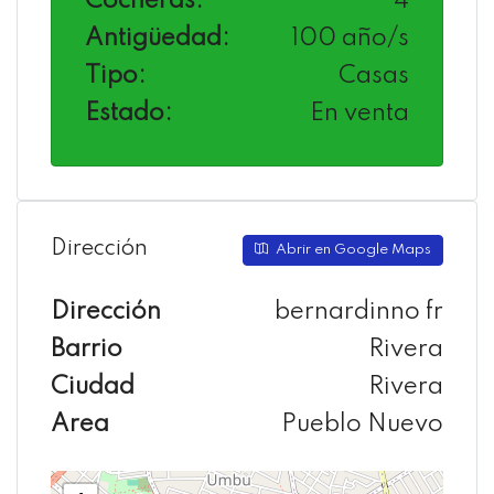
Cocheras:
4
Antigüedad:
100 año/s
Tipo:
Casas
Estado:
En venta
Dirección
Abrir en Google Maps
Dirección
bernardinno fr
Barrio
Rivera
Ciudad
Rivera
Area
Pueblo Nuevo