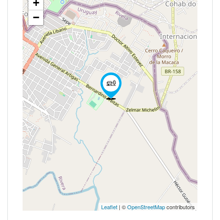
+
−
Leaflet
| ©
OpenStreetMap
contributors