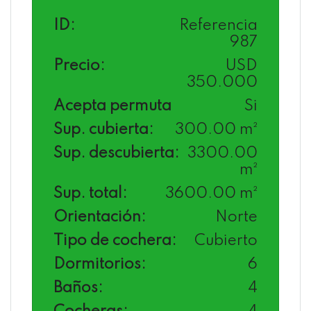
ID:
Referencia
987
Precio:
USD
350.000
Acepta permuta
Si
Sup. cubierta:
300.00 m²
Sup. descubierta:
3300.00
m²
Sup. total:
3600.00 m²
Orientación:
Norte
Tipo de cochera:
Cubierto
Dormitorios:
6
Baños:
4