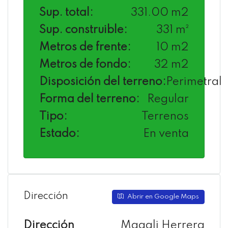
Sup. total:
331.00 m2
Sup. construible:
331 m²
Metros de frente:
10 m2
Metros de fondo:
32 m2
Disposición del terreno:
Perimetral
Forma del terreno:
Regular
Tipo:
Terrenos
Estado:
En venta
Dirección
Abrir en Google Maps
Dirección
Magali Herrera