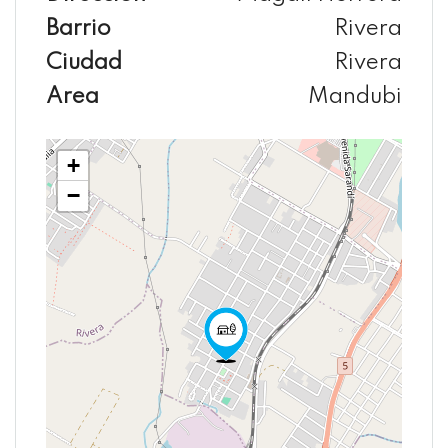
Barrio
Rivera
Ciudad
Rivera
Area
Mandubi
+
−