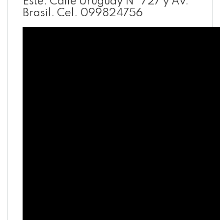
Este. Calle Uruguay N° 727 y Av.
Brasil. Cel. 099824756