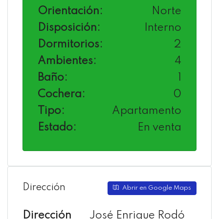
Orientación:
Norte
Disposición:
Interno
Dormitorios:
2
Ambientes:
4
Baño:
1
Cochera:
0
Tipo:
Apartamento
Estado:
En venta
Dirección
Abrir en Google Maps
Dirección
José Enrique Rodó