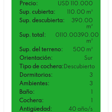
Precio:
USD 110.000
Sup. cubierta:
110.00 m²
Sup. descubierta:
390.00
m²
Sup. total:
0110.00390.00
m²
Sup. del terreno:
500 m²
Orientación:
Sur
Tipo de cochera:
Descubierto
Dormitorios:
3
Ambientes:
3
Baño:
1
Cochera:
1
Antigüedad:
40 año/s