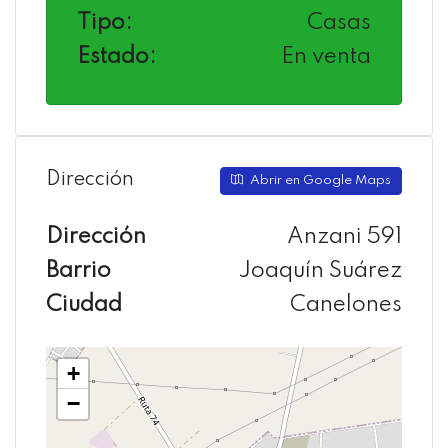
Tipo:
Casas
Estado:
En venta
Dirección
Abrir en Google Maps
Dirección
Anzani 591
Barrio
Joaquín Suárez
Ciudad
Canelones
+
−