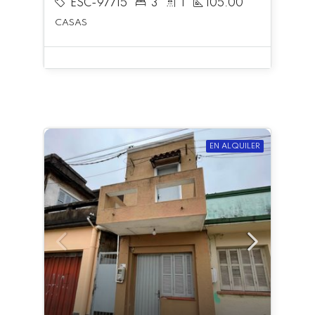
ESC-97715
3
1
105.00
CASAS
EN ALQUILER