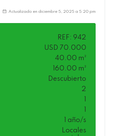
Actualizado en diciembre 5, 2025 a 5:20 pm
REF: 942
USD 70.000
40.00 m²
160.00 m²
Descubierto
2
1
1
1 año/s
Locales