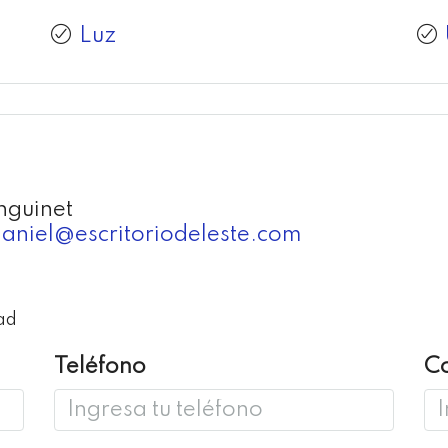
Luz
nguinet
aniel@escritoriodeleste.com
ad
Teléfono
Co