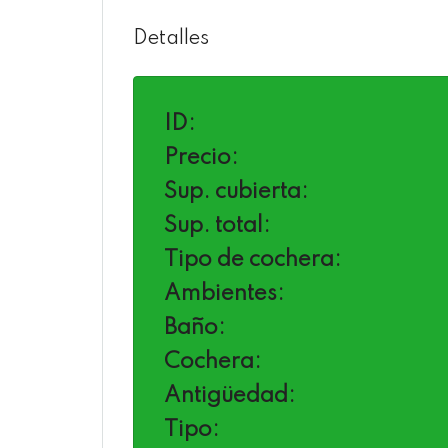
Detalles
ID:
Precio:
Sup. cubierta:
Sup. total:
Tipo de cochera:
Ambientes:
Baño:
Cochera:
Antigüedad:
Tipo: