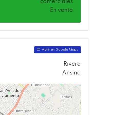
comerciales
En venta
Abrir en Google Maps
Rivera
Ansina