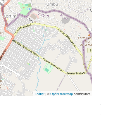
Leaflet
| ©
OpenStreetMap
contributors