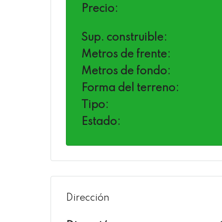
Precio:
Sup. construible:
Metros de frente:
Metros de fondo:
Forma del terreno:
Tipo:
Estado:
Dirección