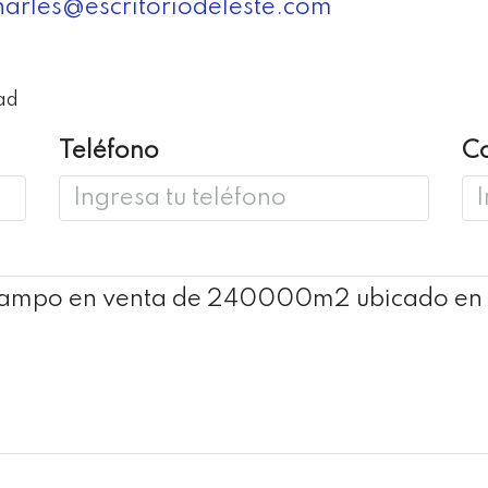
harles@escritoriodeleste.com
ad
Teléfono
Co