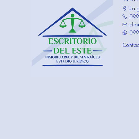
Urug
099
cha
099
Contac