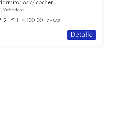
Casa en venta de 2 dormitorios c/ cochera en Vichadero
, , Vichadero
2
1
100.00
CASAS
Detalle