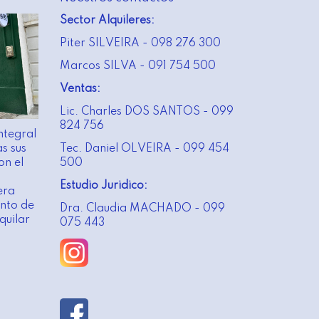
Sector Alquileres:
Piter SILVEIRA - 098 276 300
Marcos SILVA - 091 754 500
Ventas:
Lic. Charles DOS SANTOS - 099
824 756
ntegral
s sus
Tec. Daniel OLVEIRA - 099 454
on el
500
Estudio Juridico:
era
nto de
Dra. Claudia MACHADO - 099
quilar
075 443